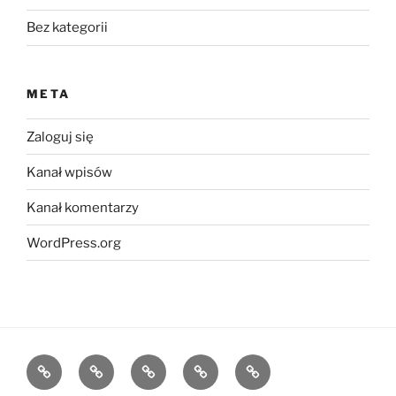
Bez kategorii
META
Zaloguj się
Kanał wpisów
Kanał komentarzy
WordPress.org
Strona
Kontakt
Bez
nowosci
Polityka
główna
kategorii
prywatności