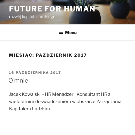
Przejdź
FUTURE FOR HUMAN
do
rozwój kapitału ludzkiego
treści
Menu
MIESIĄC:
PAŹDZIERNIK 2017
OPUBLIKOWANE
16 PAŹDZIERNIKA 2017
W
O mnie
Jacek Kowalski – HR Menadżer i Konsultant HR z
wieloletnim doświadczeniem w obszarze Zarządzania
Kapitałem Ludzkim.